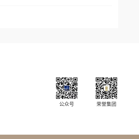
公众号
荣誉集团