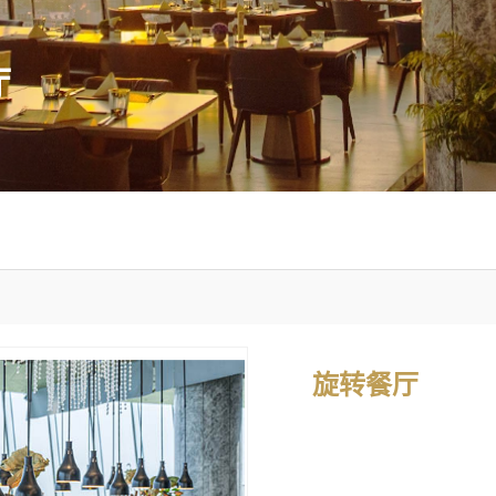
厅
旋转餐厅